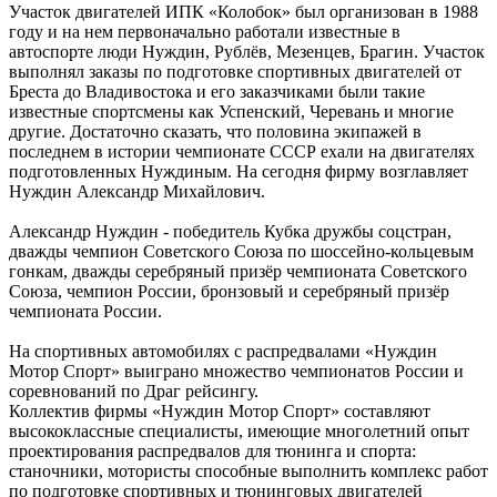
Участок двигателей ИПК «Колобок» был организован в 1988
году и на нем первоначально работали известные в
автоспорте люди Нуждин, Рублёв, Мезенцев, Брагин. Участок
выполнял заказы по подготовке спортивных двигателей от
Бреста до Владивостока и его заказчиками были такие
известные спортсмены как Успенский, Черевань и многие
другие. Достаточно сказать, что половина экипажей в
последнем в истории чемпионате СССР ехали на двигателях
подготовленных Нуждиным. На сегодня фирму возглавляет
Нуждин Александр Михайлович.
Александр Нуждин - победитель Кубка дружбы соцстран,
дважды чемпион Советского Союза по шоссейно-кольцевым
гонкам, дважды серебряный призёр чемпионата Советского
Союза, чемпион России, бронзовый и серебряный призёр
чемпионата России.
На спортивных автомобилях с распредвалами «Нуждин
Мотор Спорт» выиграно множество чемпионатов России и
соревнований по Драг рейсингу.
Коллектив фирмы «Нуждин Мотор Спорт» составляют
высококлассные специалисты, имеющие многолетний опыт
проектирования распредвалов для тюнинга и спорта:
станочники, мотористы способные выполнить комплекс работ
по подготовке спортивных и тюнинговых двигателей