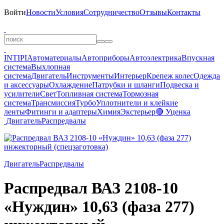
Войти
Новости
Условия
Сотрудничество
Отзывы
Контакты
INTIPI
Автоматериалы
Автоприборы
Автоэлектрика
Впускная
система
Выхлопная
система
Двигатель
Инструменты
Интерьер
Крепеж колес
Одежда
и аксессуары
Охлаждение
Патрубки и шланги
Подвеска и
усилители
Свет
Топливная система
Тормозная
система
Трансмиссия
Турбо
Уплотнители и клейкие
ленты
Фитинги и адаптеры
Химия
Экстерьер
🔴 Уценка
Двигатель
Распредвалы
Двигатель
Распредвалы
Распредвал ВАЗ 2108-10
«Нуждин» 10,63 (фаза 277)