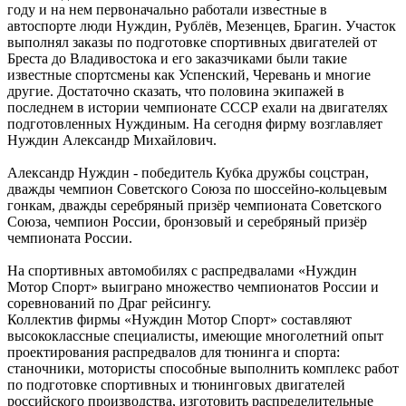
году и на нем первоначально работали известные в
автоспорте люди Нуждин, Рублёв, Мезенцев, Брагин. Участок
выполнял заказы по подготовке спортивных двигателей от
Бреста до Владивостока и его заказчиками были такие
известные спортсмены как Успенский, Черевань и многие
другие. Достаточно сказать, что половина экипажей в
последнем в истории чемпионате СССР ехали на двигателях
подготовленных Нуждиным. На сегодня фирму возглавляет
Нуждин Александр Михайлович.
Александр Нуждин - победитель Кубка дружбы соцстран,
дважды чемпион Советского Союза по шоссейно-кольцевым
гонкам, дважды серебряный призёр чемпионата Советского
Союза, чемпион России, бронзовый и серебряный призёр
чемпионата России.
На спортивных автомобилях с распредвалами «Нуждин
Мотор Спорт» выиграно множество чемпионатов России и
соревнований по Драг рейсингу.
Коллектив фирмы «Нуждин Мотор Спорт» составляют
высококлассные специалисты, имеющие многолетний опыт
проектирования распредвалов для тюнинга и спорта:
станочники, мотористы способные выполнить комплекс работ
по подготовке спортивных и тюнинговых двигателей
российского производства, изготовить распределительные