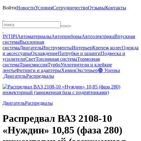
Войти
Новости
Условия
Сотрудничество
Отзывы
Контакты
INTIPI
Автоматериалы
Автоприборы
Автоэлектрика
Впускная
система
Выхлопная
система
Двигатель
Инструменты
Интерьер
Крепеж колес
Одежда
и аксессуары
Охлаждение
Патрубки и шланги
Подвеска и
усилители
Свет
Топливная система
Тормозная
система
Трансмиссия
Турбо
Уплотнители и клейкие
ленты
Фитинги и адаптеры
Химия
Экстерьер
🔴 Уценка
Двигатель
Распредвалы
Двигатель
Распредвалы
Распредвал ВАЗ 2108-10
«Нуждин» 10,85 (фаза 280)