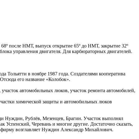
 68º после НМТ, выпуск открытие 65º до НМТ, закрытие 32º
 блока управления двигателя. Для карбюраторных двигателей.
 Тольятти в ноябре 1987 года. Создателями кооператива
 Отсюда его название «Колобок».
й, участок автомобильных люков, участок ремонта автомобилей,
 участки химической защиты и автомобильных люков
ди Нуждин, Рублёв, Мезенцев, Брагин. Участок выполнял
ак Успенский, Черевань и многие другие. Достаточно сказать,
я фирму возглавляет Нуждин Александр Михайлович.