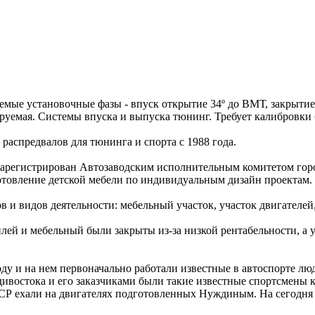
емые установочные фазы - впуск открытие 34º до ВМТ, закрытие
ируемая. Системы впуска и выпуска тюнинг. Требует калибровки
аспредвалов для тюнинга и спорта с 1988 года.
регистрирован Автозаводским исполнительным комитетом города
отовление детской мебели по индивидуальным дизайн проектам.
ов и видов деятельности: мебельный участок, участок двигателе
лей и мебельный были закрыты из-за низкой рентабельности, а
ду и на нем первоначально работали известные в автоспорте лю
дивостока и его заказчиками были такие известные спортсмены к
ССР ехали на двигателях подготовленных Нуждиным. На сегодн