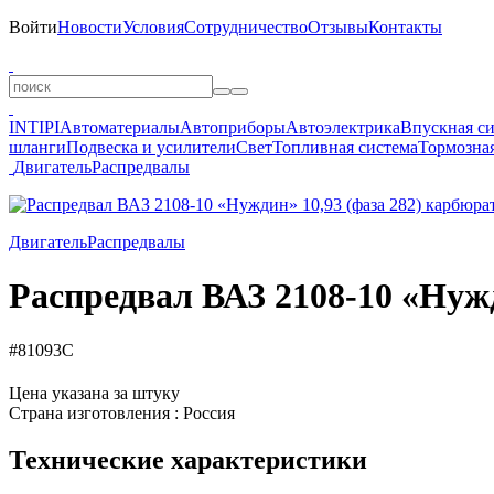
Войти
Новости
Условия
Сотрудничество
Отзывы
Контакты
INTIPI
Автоматериалы
Автоприборы
Автоэлектрика
Впускная с
шланги
Подвеска и усилители
Свет
Топливная система
Тормозная
Двигатель
Распредвалы
Двигатель
Распредвалы
Распредвал ВАЗ 2108-10 «Нужд
#81093C
Цена указана за штуку
Страна изготовления : Россия
Технические характеристики