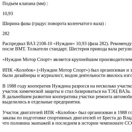
Подъем клапана (мм) :
10,93
Ширина фазы (градус поворота коленчатого вала) :
282
Распредвал ВАЗ 2108-10 «Нуждин» 10,93 (фаза 282). Рекоменду
после ВМТ. Толкатели стандарт. Шестерня привода вала регул
«Нуждин Мотор Спорт» является крупнейшим производителем р
ИПК «Колобок» («Нуждин Мотор Спорт») был организован и за
были дизайнеры и журналист, видом деятельности явилось изг
В 1988 году кооператив Нуждина разросся на несколько участк
участок химической защиты и стал базироваться на ТЭЦ ВАЗа.
В дальнейшем развитии кооператива участки ремонта автомоби
выделились в отдельные предприятия.
Участок двигателей ИПК «Колобок» был организован в 1988 го
заказы по подготовке спортивных двигателей от Бреста до Вла
что половина экипажей в последнем в истории чемпионате С