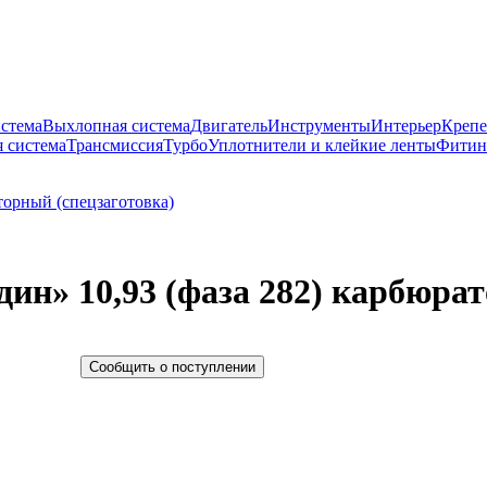
истема
Выхлопная система
Двигатель
Инструменты
Интерьер
Крепе
 система
Трансмиссия
Турбо
Уплотнители и клейкие ленты
Фитин
ин» 10,93 (фаза 282) карбюра
Сообщить о поступлении