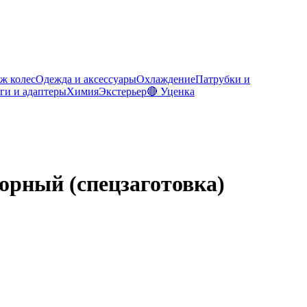
ж колес
Одежда и аксессуары
Охлаждение
Патрубки и
ги и адаптеры
Химия
Экстерьер
🔴 Уценка
торный (спецзаготовка)