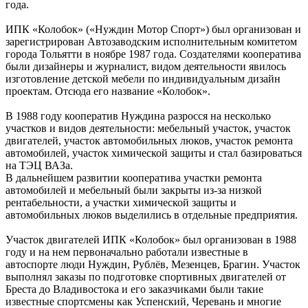
года.
ИПК «Колобок» («Нуждин Мотор Спорт») был организован и
зарегистрирован Автозаводским исполнительным комитетом
города Тольятти в ноябре 1987 года. Создателями кооператива
были дизайнеры и журналист, видом деятельности явилось
изготовление детской мебели по индивидуальным дизайн
проектам. Отсюда его название «Колобок».
В 1988 году кооператив Нуждина разросся на несколько
участков и видов деятельности: мебельный участок, участок
двигателей, участок автомобильных люков, участок ремонта
автомобилей, участок химической защиты и стал базироваться
на ТЭЦ ВАЗа.
В дальнейшем развитии кооператива участки ремонта
автомобилей и мебельный были закрыты из-за низкой
рентабельности, а участки химической защиты и
автомобильных люков выделились в отдельные предприятия.
Участок двигателей ИПК «Колобок» был организован в 1988
году и на нем первоначально работали известные в
автоспорте люди Нуждин, Рублёв, Мезенцев, Брагин. Участок
выполнял заказы по подготовке спортивных двигателей от
Бреста до Владивостока и его заказчиками были такие
известные спортсмены как Успенский, Черевань и многие