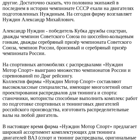
другие. Достаточно сказать, что половина экипажей в
последнем в истории чемпионате СССР ехали на двигателях
подготовленных Нуждиным. На сегодня фирму возглавляет
Нуждин Александр Михайлович.
Александр Нуждин - победитель Кубка дружбы соцстран,
дважды чемпион Советского Союза по шоссейно-кольцевым
гонкам, дважды серебряный призёр чемпионата Советского
Союза, чемпион России, бронзовый и серебряный призёр
чемпионата России.
На спортивных автомобилях с распредвалами «Нуждин
Мотор Спорт» выиграно множество чемпионатов России и
соревнований по Драг рейсингу.
Коллектив фирмы «Нуждин Мотор Спорт» составляют
высококлассные специалисты, имеющие многолетний опыт
проектирования распредвалов для тюнинга и спорта:
станочники, мотористы способные выполнить комплекс работ
по подготовке спортивных и тюнинговых двигателей
российского производства, изготовить распределительные
валы на любой двигатель.
В настоящее время фирма «Нуждин Мотор Спорт» предлагает
широкий ассортимент комплектующих для тюнинга
двигателей ВАЗ (спорт и тюнинг распредвалы, оригинальные