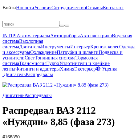
Войти
Новости
Условия
Сотрудничество
Отзывы
Контакты
INTIPI
Автоматериалы
Автоприборы
Автоэлектрика
Впускная
система
Выхлопная
система
Двигатель
Инструменты
Интерьер
Крепеж колес
Одежда
и аксессуары
Охлаждение
Патрубки и шланги
Подвеска и
усилители
Свет
Топливная система
Тормозная
система
Трансмиссия
Турбо
Уплотнители и клейкие
ленты
Фитинги и адаптеры
Химия
Экстерьер
🔴 Уценка
Двигатель
Распредвалы
Двигатель
Распредвалы
Распредвал ВАЗ 2112
«Нуждин» 8,85 (фаза 273)
#168850