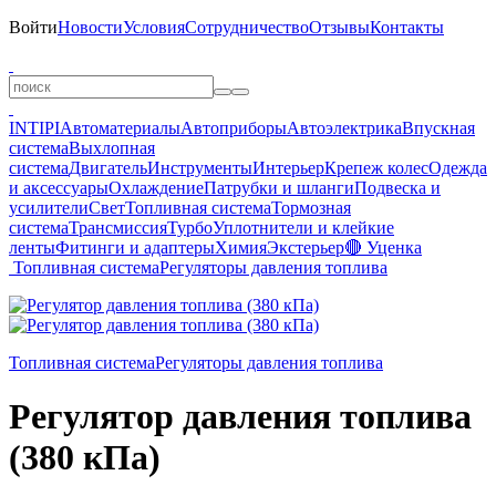
Войти
Новости
Условия
Сотрудничество
Отзывы
Контакты
INTIPI
Автоматериалы
Автоприборы
Автоэлектрика
Впускная
система
Выхлопная
система
Двигатель
Инструменты
Интерьер
Крепеж колес
Одежда
и аксессуары
Охлаждение
Патрубки и шланги
Подвеска и
усилители
Свет
Топливная система
Тормозная
система
Трансмиссия
Турбо
Уплотнители и клейкие
ленты
Фитинги и адаптеры
Химия
Экстерьер
🔴 Уценка
Топливная система
Регуляторы давления топлива
Топливная система
Регуляторы давления топлива
Регулятор давления топлива
(380 кПа)