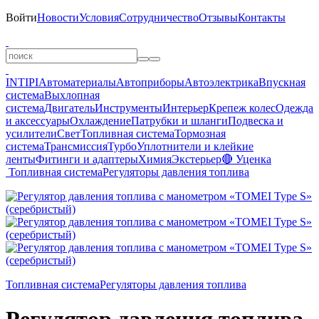
Войти
Новости
Условия
Сотрудничество
Отзывы
Контакты
INTIPI
Автоматериалы
Автоприборы
Автоэлектрика
Впускная
система
Выхлопная
система
Двигатель
Инструменты
Интерьер
Крепеж колес
Одежда
и аксессуары
Охлаждение
Патрубки и шланги
Подвеска и
усилители
Свет
Топливная система
Тормозная
система
Трансмиссия
Турбо
Уплотнители и клейкие
ленты
Фитинги и адаптеры
Химия
Экстерьер
🔴 Уценка
Топливная система
Регуляторы давления топлива
Топливная система
Регуляторы давления топлива