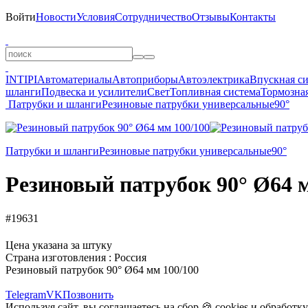
Войти
Новости
Условия
Сотрудничество
Отзывы
Контакты
INTIPI
Автоматериалы
Автоприборы
Автоэлектрика
Впускная с
шланги
Подвеска и усилители
Свет
Топливная система
Тормозная
Патрубки и шланги
Резиновые патрубки универсальные
90°
Патрубки и шланги
Резиновые патрубки универсальные
90°
Резиновый патрубок 90° Ø64 
#19631
Цена указана за штуку
Страна изготовления : Россия
Резиновый патрубок 90° Ø64 мм 100/100
Telegram
VK
Позвонить
Используя сайт, вы соглашаетесь на сбор 🍪
cookies
и
обработк