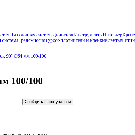
истема
Выхлопная система
Двигатель
Инструменты
Интерьер
Крепе
 система
Трансмиссия
Турбо
Уплотнители и клейкие ленты
Фитин
мм 100/100
Сообщить о поступлении
у персональных данных