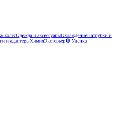
ж колес
Одежда и аксессуары
Охлаждение
Патрубки и
ги и адаптеры
Химия
Экстерьер
🔴 Уценка