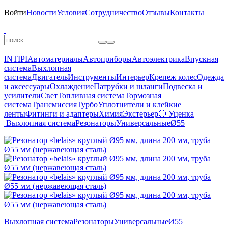
Войти
Новости
Условия
Сотрудничество
Отзывы
Контакты
INTIPI
Автоматериалы
Автоприборы
Автоэлектрика
Впускная
система
Выхлопная
система
Двигатель
Инструменты
Интерьер
Крепеж колес
Одежда
и аксессуары
Охлаждение
Патрубки и шланги
Подвеска и
усилители
Свет
Топливная система
Тормозная
система
Трансмиссия
Турбо
Уплотнители и клейкие
ленты
Фитинги и адаптеры
Химия
Экстерьер
🔴 Уценка
Выхлопная система
Резонаторы
Универсальные
Ø55
Выхлопная система
Резонаторы
Универсальные
Ø55