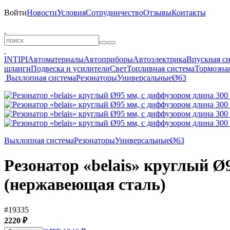
Войти
Новости
Условия
Сотрудничество
Отзывы
Контакты
INTIPI
Автоматериалы
Автоприборы
Автоэлектрика
Впускная с
шланги
Подвеска и усилители
Свет
Топливная система
Тормозная
Выхлопная система
Резонаторы
Универсальные
Ø63
Выхлопная система
Резонаторы
Универсальные
Ø63
Резонатор «belais» круглый Ø
(нержавеющая сталь)
#19335
2220 ₽