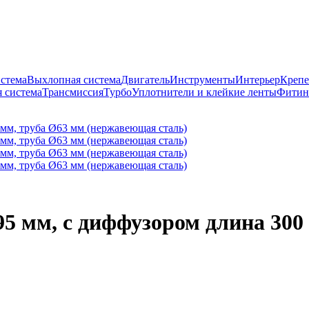
истема
Выхлопная система
Двигатель
Инструменты
Интерьер
Крепе
 система
Трансмиссия
Турбо
Уплотнители и клейкие ленты
Фитин
95 мм, с диффузором длина 300