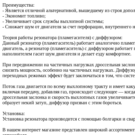
Преимущества:
- Является отличной альтернативой, вышедшему из строя допо
- Экономит топливо;
- Увеличивает срок службы выхлопной системы;
- Снижает шум от двигателя за счет перфорации, внутреннего 
Теория работы резонатора (пламегасителя) с диффузором:
Данный резонатор (пламегаситель) работает аналогично пламег
двигатель, а резонатор (пламегаситель) с диффузором работает
наполнителем гасит шум двигателя и делает езду комфортнее.
При передвижении на частичных нагрузках дроссельная заслонк
снизить мощность, особенно на частичных нагрузках. Диффузор
переходных режимах эффект будет заключаться в том, что систем
Поток газа двигается по всему выхлопному тракту и имеет как
включая передачу, добавляя газ, происходит следующее — когда
дроссельная заслонка и скорость выхлопных газов увеличивает
образует некий затуп, диффузор призван с этим бороться.
Установка:
Установка резонатора производится с помощью болгарки и сваро
В нашем интернет магазине представлен широкий ассортимент т