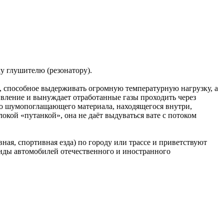
у глушителю (резонатору).
, способное выдерживать огромную температурную нагрузку, а
ивление и вынуждает отработанные газы проходить через
ого шумопоглащающего материала, находящегося внутри,
кой «путанкой», она не даёт выдуваться вате с потоком
ая, спортивная езда) по городу или трассе и приветствуют
иды автомобилей отечественного и иностранного