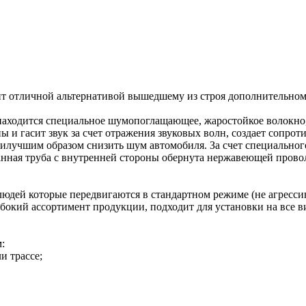
ит отличной альтернативой вышедшему из строя дополнительном
 находится специальное шумопоглащающее, жаростойкое волокно
 и гасит звук за счет отражения звуковых волн, создает сопрот
 наилучшим образом снизить шум автомобиля. За счет специальн
нная труба с внутренней стороны обернута нержавеющей проволо
юдей которые передвигаются в стандартном режиме (не агрессивн
бокий ассортимент продукции, подходит для установки на все в
:
и трассе;