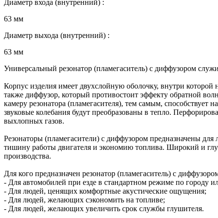
Диаметр входа (внутренний) :
63 мм
Диаметр выхода (внутренний) :
63 мм
Универсальный резонатор (пламегаситель) с диффузором служ
Корпус изделия имеет двухслойную оболочку, внутри которой
также диффузор, который противостоит эффекту обратной волны
камеру резонатора (пламегасителя), тем самым, способствует
звуковые колебания будут преобразованы в тепло. Перфорирова
выхлопных газов.
Резонаторы (пламегасители) с диффузором предназначены для л
тишину работы двигателя и экономию топлива. Широкий и глу
производства.
Для кого предназначен резонатор (пламегаситель) с диффузором
- Для автомобилей при езде в стандартном режиме по городу ил
- Для людей, ценящих комфортные акустические ощущения;
- Для людей, желающих сэкономить на топливе;
- Для людей, желающих увеличить срок службы глушителя.