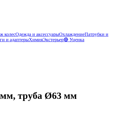
ж колес
Одежда и аксессуары
Охлаждение
Патрубки и
ги и адаптеры
Химия
Экстерьер
🔴 Уценка
 мм, труба Ø63 мм