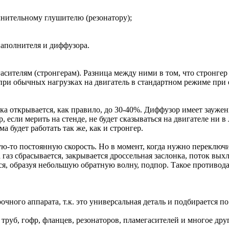
лнительному глушителю (резонатору);
наполнителя и диффузора.
асителям (стронгерам). Разница между ними в том, что стронге
 при обычных нагрузках на двигатель в стандартном режиме при 
а открывается, как правило, до 30-40%. Диффузор имеет заужени
, если мерить на стенде, не будет сказываться на двигателе ни
а будет работать так же, как и стронгер.
ую-то постоянную скорость. Но в момент, когда нужно переключи
 газ сбрасывается, закрывается дроссельная заслонка, поток вых
ся, образуя небольшую обратную волну, подпор. Такое противода
чного аппарата, т.к. это универсальная деталь и подбирается по
руб, гофр, фланцев, резонаторов, пламегасителей и многое дру