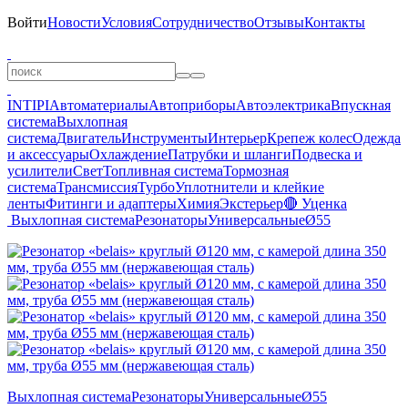
Войти
Новости
Условия
Сотрудничество
Отзывы
Контакты
INTIPI
Автоматериалы
Автоприборы
Автоэлектрика
Впускная
система
Выхлопная
система
Двигатель
Инструменты
Интерьер
Крепеж колес
Одежда
и аксессуары
Охлаждение
Патрубки и шланги
Подвеска и
усилители
Свет
Топливная система
Тормозная
система
Трансмиссия
Турбо
Уплотнители и клейкие
ленты
Фитинги и адаптеры
Химия
Экстерьер
🔴 Уценка
Выхлопная система
Резонаторы
Универсальные
Ø55
Выхлопная система
Резонаторы
Универсальные
Ø55