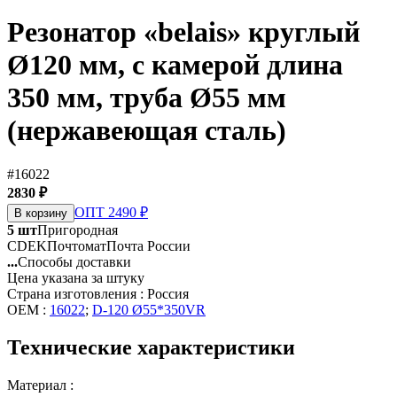
Резонатор «belais» круглый
Ø120 мм, c камерой длина
350 мм, труба Ø55 мм
(нержавеющая сталь)
#16022
2830 ₽
ОПТ 2490 ₽
В корзину
5 шт
Пригородная
CDEK
Почтомат
Почта России
...
Способы доставки
Цена указана за штуку
Страна изготовления : Россия
OEM :
16022
;
D-120 Ø55*350VR
Технические характеристики
Материал :