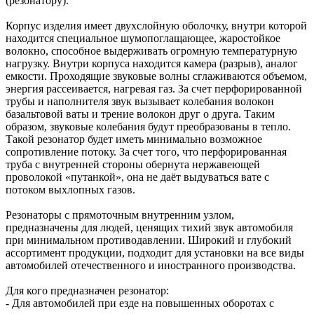
(резонатору).
Корпус изделия имеет двухслойную оболочку, внутри которой
находится специальное шумопоглащающее, жаростойкое
волокно, способное выдерживать огромную температурную
нагрузку. Внутри корпуса находится камера (разрыв), аналог
емкости. Проходящие звуковые волны сглаживаются объемом,
энергия рассеивается, нагревая газ. За счет перфорированной
трубы и наполнителя звук вызывает колебания волокон
базальтовой ваты и трение волокон друг о друга. Таким
образом, звуковые колебания будут преобразованы в тепло.
Такой резонатор будет иметь минимально возможное
сопротивление потоку. За счет того, что перфорированная
труба с внутренней стороны обернута нержавеющей
проволокой «путанкой», она не даёт выдуваться вате с
потоком выхлопных газов.
Резонаторы с прямоточным внутренним узлом,
предназначены для людей, ценящих тихий звук автомобиля
при минимальном противодавлении. Широкий и глубокий
ассортимент продукции, подходит для установки на все виды
автомобилей отечественного и иностранного производства.
Для кого предназначен резонатор:
- Для автомобилей при езде на повышенных оборотах с