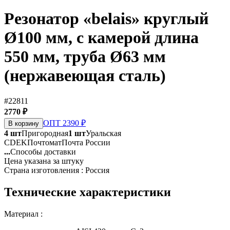
Резонатор «belais» круглый
Ø100 мм, c камерой длина
550 мм, труба Ø63 мм
(нержавеющая сталь)
#22811
2770 ₽
ОПТ 2390 ₽
В корзину
4 шт
Пригородная
1 шт
Уральская
CDEK
Почтомат
Почта России
...
Способы доставки
Цена указана за штуку
Страна изготовления : Россия
Технические характеристики
Материал :