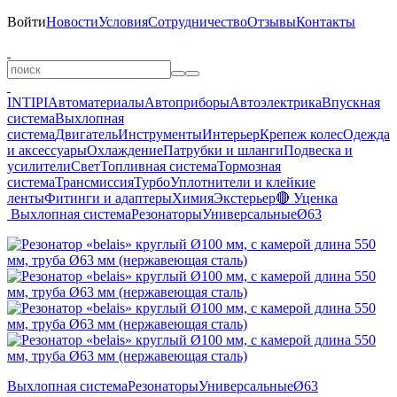
Войти
Новости
Условия
Сотрудничество
Отзывы
Контакты
INTIPI
Автоматериалы
Автоприборы
Автоэлектрика
Впускная
система
Выхлопная
система
Двигатель
Инструменты
Интерьер
Крепеж колес
Одежда
и аксессуары
Охлаждение
Патрубки и шланги
Подвеска и
усилители
Свет
Топливная система
Тормозная
система
Трансмиссия
Турбо
Уплотнители и клейкие
ленты
Фитинги и адаптеры
Химия
Экстерьер
🔴 Уценка
Выхлопная система
Резонаторы
Универсальные
Ø63
Выхлопная система
Резонаторы
Универсальные
Ø63