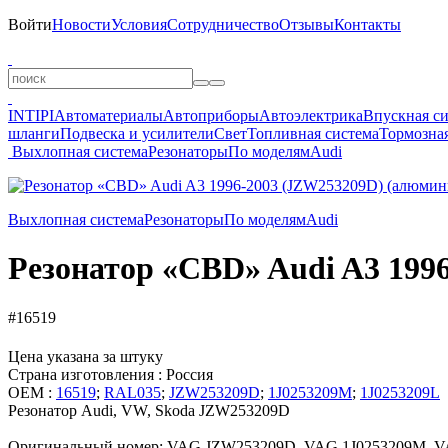
Войти
Новости
Условия
Сотрудничество
Отзывы
Контакты
INTIPI
Автоматериалы
Автоприборы
Автоэлектрика
Впускная с
шланги
Подвеска и усилители
Свет
Топливная система
Тормозная
Выхлопная система
Резонаторы
По моделям
Audi
Выхлопная система
Резонаторы
По моделям
Audi
Резонатор «CBD» Audi A3 199
#16519
Цена указана за штуку
Страна изготовления : Россия
OEM :
16519
;
RAL035
;
JZW253209D
;
1J0253209M
;
1J0253209L
Резонатор Audi, VW, Skoda JZW253209D
Оригинальный номер: VAG JZW253209D, VAG 1J0253209M, V