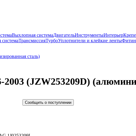
истема
Выхлопная система
Двигатель
Инструменты
Интерьер
Крепе
 система
Трансмиссия
Турбо
Уплотнители и клейкие ленты
Фитин
6-2003 (JZW253209D) (алюмини
Сообщить о поступлении
AG 1J0253209L