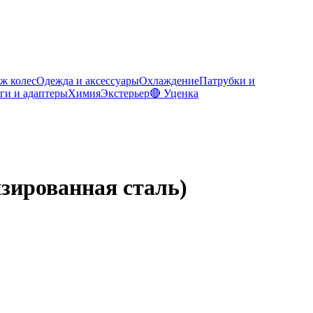
ж колес
Одежда и аксессуары
Охлаждение
Патрубки и
ги и адаптеры
Химия
Экстерьер
🔴 Уценка
зированная сталь)