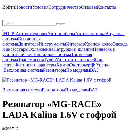
Войти
Новости
Условия
Сотрудничество
Отзывы
Контакты
INTIPI
Автоматериалы
Автоприборы
Автоэлектрика
Впускная
система
Выхлопная
система
Двигатель
Инструменты
Интерьер
Крепеж колес
Одежда
и аксессуары
Охлаждение
Патрубки и шланги
Подвеска и
усилители
Свет
Топливная система
Тормозная
система
Трансмиссия
Турбо
Уплотнители и клейкие
ленты
Фитинги и адаптеры
Химия
Экстерьер
🔴 Уценка
Выхлопная система
Резонаторы
По моделям
ВАЗ
Выхлопная система
Резонаторы
По моделям
ВАЗ
Резонатор «MG-RACE»
LADA Kalina 1.6V с гофрой
#699712