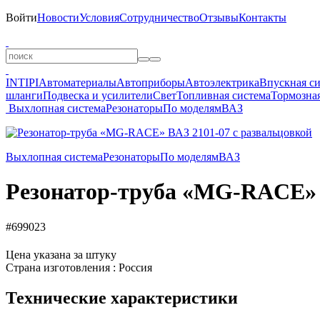
Войти
Новости
Условия
Сотрудничество
Отзывы
Контакты
INTIPI
Автоматериалы
Автоприборы
Автоэлектрика
Впускная с
шланги
Подвеска и усилители
Свет
Топливная система
Тормозная
Выхлопная система
Резонаторы
По моделям
ВАЗ
Выхлопная система
Резонаторы
По моделям
ВАЗ
Резонатор-труба «MG-RACE» В
#699023
Цена указана за штуку
Страна изготовления : Россия
Технические характеристики