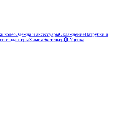
ж колес
Одежда и аксессуары
Охлаждение
Патрубки и
ги и адаптеры
Химия
Экстерьер
🔴 Уценка