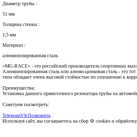
Диаметр трубы :
51 мм
Толщина стенки :
1,5 мм
Материал :
алюминизированная сталь
«MG-RACE» - это российский производитель спортивных выхло
Алюминизированная сталь или алюмо-цинковая сталь - это тот в
типа обладает очень высокой стойкостью по отношению к корр
Преимущества:
Установка данного прямоточного резонатора-трубы на автомоб
Советуем посмотреть:
Telegram
VK
Позвонить
Используя сайт, вы соглашаетесь на сбор 🍪
cookies
и
обработк