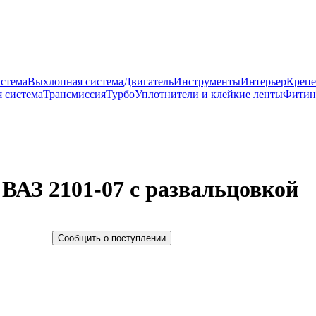
истема
Выхлопная система
Двигатель
Инструменты
Интерьер
Крепе
 система
Трансмиссия
Турбо
Уплотнители и клейкие ленты
Фитин
АЗ 2101-07 с развальцовкой
Сообщить о поступлении