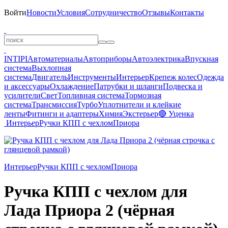
Войти
Новости
Условия
Сотрудничество
Отзывы
Контакты
INTIPI
Автоматериалы
Автоприборы
Автоэлектрика
Впускная
система
Выхлопная
система
Двигатель
Инструменты
Интерьер
Крепеж колес
Одежда
и аксессуары
Охлаждение
Патрубки и шланги
Подвеска и
усилители
Свет
Топливная система
Тормозная
система
Трансмиссия
Турбо
Уплотнители и клейкие
ленты
Фитинги и адаптеры
Химия
Экстерьер
🔴 Уценка
Интерьер
Ручки КПП c чехлом
Приора
Интерьер
Ручки КПП c чехлом
Приора
Ручка КПП c чехлом для
Лада Приора 2 (чёрная