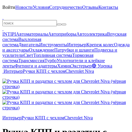
Войти
Новости
Условия
Сотрудничество
Отзывы
Контакты
INTIPI
Автоматериалы
Автоприборы
Автоэлектрика
Впускная
система
Выхлопная
система
Двигатель
Инструменты
Интерьер
Крепеж колес
Одежда
и аксессуары
Охлаждение
Патрубки и шланги
Подвеска и
усилители
Свет
Топливная система
Тормозная
система
Трансмиссия
Турбо
Уплотнители и клейкие
ленты
Фитинги и адаптеры
Химия
Экстерьер
🔴 Уценка
Интерьер
Ручки КПП c чехлом
Chevrolet Niva
Интерьер
Ручки КПП c чехлом
Chevrolet Niva