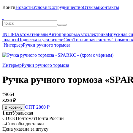
Войти
Новости
Условия
Сотрудничество
Отзывы
Контакты
INTIPI
Автоматериалы
Автоприборы
Автоэлектрика
Впускная с
шланги
Подвеска и усилители
Свет
Топливная система
Тормозная
Интерьер
Ручки ручного тормоза
Интерьер
Ручки ручного тормоза
Ручка ручного тормоза «SPA
#9664
3220 ₽
ОПТ 2860 ₽
В корзину
1 шт
Уральская
CDEK
Почтомат
Почта России
...
Способы доставки
Цена указана за штуку