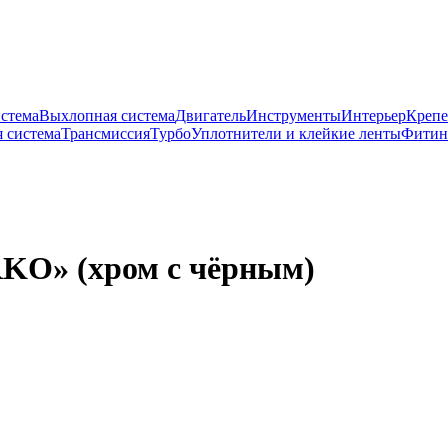
истема
Выхлопная система
Двигатель
Инструменты
Интерьер
Крепе
 система
Трансмиссия
Турбо
Уплотнители и клейкие ленты
Фитин
RKO» (хром с чёрным)