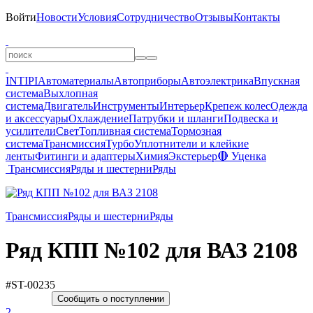
Войти
Новости
Условия
Сотрудничество
Отзывы
Контакты
INTIPI
Автоматериалы
Автоприборы
Автоэлектрика
Впускная
система
Выхлопная
система
Двигатель
Инструменты
Интерьер
Крепеж колес
Одежда
и аксессуары
Охлаждение
Патрубки и шланги
Подвеска и
усилители
Свет
Топливная система
Тормозная
система
Трансмиссия
Турбо
Уплотнители и клейкие
ленты
Фитинги и адаптеры
Химия
Экстерьер
🔴 Уценка
Трансмиссия
Ряды и шестерни
Ряды
Трансмиссия
Ряды и шестерни
Ряды
Ряд КПП №102 для ВАЗ 2108
#ST-00235
Сообщить о поступлении
2