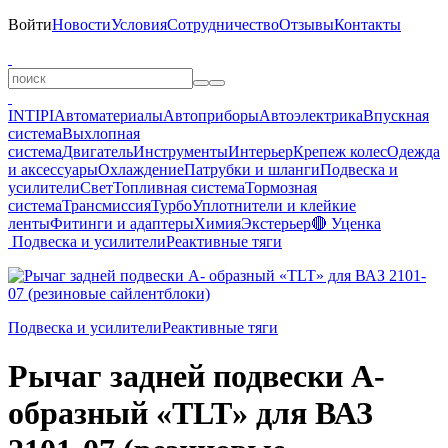
Войти
Новости
Условия
Сотрудничество
Отзывы
Контакты
INTIPI
Автоматериалы
Автоприборы
Автоэлектрика
Впускная
система
Выхлопная
система
Двигатель
Инструменты
Интерьер
Крепеж колес
Одежда
и аксессуары
Охлаждение
Патрубки и шланги
Подвеска и
усилители
Свет
Топливная система
Тормозная
система
Трансмиссия
Турбо
Уплотнители и клейкие
ленты
Фитинги и адаптеры
Химия
Экстерьер
🔴 Уценка
Подвеска и усилители
Реактивные тяги
Подвеска и усилители
Реактивные тяги
Рычаг задней подвески А-
образный «TLT» для ВАЗ