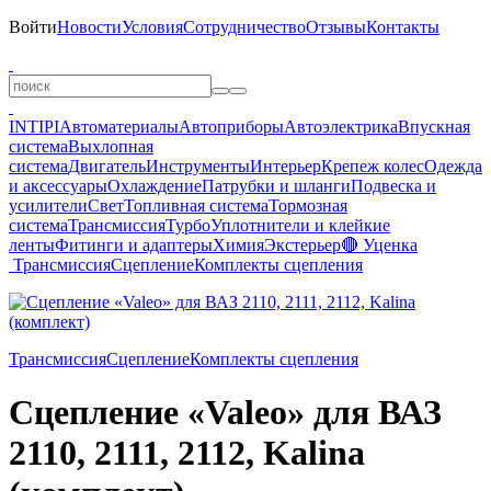
Войти
Новости
Условия
Сотрудничество
Отзывы
Контакты
INTIPI
Автоматериалы
Автоприборы
Автоэлектрика
Впускная
система
Выхлопная
система
Двигатель
Инструменты
Интерьер
Крепеж колес
Одежда
и аксессуары
Охлаждение
Патрубки и шланги
Подвеска и
усилители
Свет
Топливная система
Тормозная
система
Трансмиссия
Турбо
Уплотнители и клейкие
ленты
Фитинги и адаптеры
Химия
Экстерьер
🔴 Уценка
Трансмиссия
Сцепление
Комплекты сцепления
Трансмиссия
Сцепление
Комплекты сцепления
Сцепление «Valeo» для ВАЗ
2110, 2111, 2112, Kalina