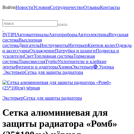
Войти
Новости
Условия
Сотрудничество
Отзывы
Контакты
INTIPI
Автоматериалы
Автоприборы
Автоэлектрика
Впускная
система
Выхлопная
система
Двигатель
Инструменты
Интерьер
Крепеж колес
Одежда
и аксессуары
Охлаждение
Патрубки и шланги
Подвеска и
усилители
Свет
Топливная система
Тормозная
система
Трансмиссия
Турбо
Уплотнители и клейкие
ленты
Фитинги и адаптеры
Химия
Экстерьер
🔴 Уценка
Экстерьер
Сетка для защиты радиатора
Экстерьер
Сетка для защиты радиатора
Сетка алюминиевая для
защиты радиатора «Ромб»