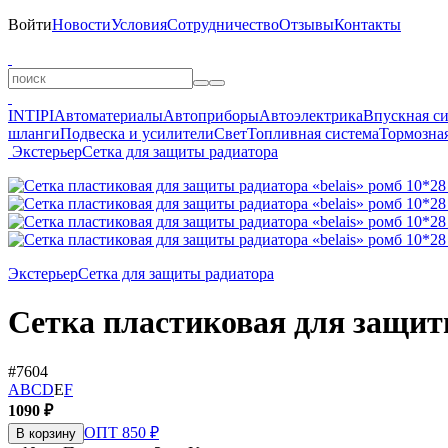
Войти
Новости
Условия
Сотрудничество
Отзывы
Контакты
INTIPI
Автоматериалы
Автоприборы
Автоэлектрика
Впускная с
шланги
Подвеска и усилители
Свет
Топливная система
Тормозная
Экстерьер
Сетка для защиты радиатора
Экстерьер
Сетка для защиты радиатора
Сетка пластиковая для защиты
#7604
A
B
C
D
E
F
1090 ₽
ОПТ 850 ₽
В корзину