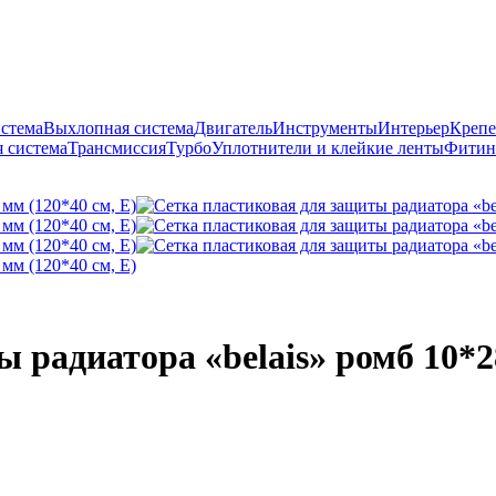
истема
Выхлопная система
Двигатель
Инструменты
Интерьер
Крепе
 система
Трансмиссия
Турбо
Уплотнители и клейкие ленты
Фитин
 радиатора «belais» ромб 10*28