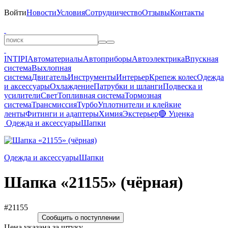
Войти
Новости
Условия
Сотрудничество
Отзывы
Контакты
INTIPI
Автоматериалы
Автоприборы
Автоэлектрика
Впускная
система
Выхлопная
система
Двигатель
Инструменты
Интерьер
Крепеж колес
Одежда
и аксессуары
Охлаждение
Патрубки и шланги
Подвеска и
усилители
Свет
Топливная система
Тормозная
система
Трансмиссия
Турбо
Уплотнители и клейкие
ленты
Фитинги и адаптеры
Химия
Экстерьер
🔴 Уценка
Одежда и аксессуары
Шапки
Одежда и аксессуары
Шапки
Шапка «21155» (чёрная)
#21155
Сообщить о поступлении
Цена указана за штуку