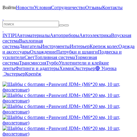
Войти
Новости
Условия
Сотрудничество
Отзывы
Контакты
INTIPI
Автоматериалы
Автоприборы
Автоэлектрика
Впускная
система
Выхлопная
система
Двигатель
Инструменты
Интерьер
Крепеж колес
Одежда
и аксессуары
Охлаждение
Патрубки и шланги
Подвеска и
усилители
Свет
Топливная система
Тормозная
система
Трансмиссия
Турбо
Уплотнители и клейкие
ленты
Фитинги и адаптеры
Химия
Экстерьер
🔴 Уценка
Экстерьер
Крепёж