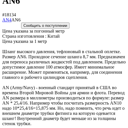
AN6
#18134
AN4
AN6
Сообщить о поступлении
Цена указана за погонный метр
Страна изготовления : Китай
Цена указана за 1 метр
Шланг высокого давления, тефлоновый в стальной оплетке.
Размер AN6. Проходное сечение шланга 8,7 мм. Предназначен
для переноса различных жидкостей под давлением. Предельно
допустимое давление 100 атмосфер. Имеет минимальное
расширение. Может применяться, например, для соединения
главного и рабочего цилиндров сцепления.
AN (Army/Navy) - военный стандарт принятый в США во
времена Второй Мировой Войны для армии и флота. Перевод
AN размера в миллиметры производиться по формуле: размер
AN * 25,4/16. Например чтобы посчитать размерность AN10
надо 10*25,4/16=15,875 мм. Но, надо помнить, что речь идет о
внешнем диаметре трубки фитинга на которую одевается
шланг! Внутренний диаметр будет меньше из за толщины
стенок трубки.