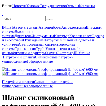
Войти
Новости
Условия
Сотрудничество
Отзывы
Контакты
INTIPI
Автоматериалы
Автоприборы
Автоэлектрика
Впускная
система
Выхлопная
система
Двигатель
Инструменты
Интерьер
Крепеж колес
Одежда
и аксессуары
Охлаждение
Патрубки и шланги
Подвеска и
усилители
Свет
Топливная система
Тормозная
система
Трансмиссия
Турбо
Уплотнители и клейкие
ленты
Фитинги и адаптеры
Химия
Экстерьер
🔴 Уценка
Патрубки и шланги
Силиконовые патрубки
универсальные
Гофрированные
Патрубки и шланги
Силиконовые патрубки
универсальные
Гофрированные
Шланг силиконовый