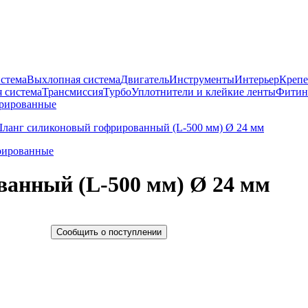
истема
Выхлопная система
Двигатель
Инструменты
Интерьер
Крепе
 система
Трансмиссия
Турбо
Уплотнители и клейкие ленты
Фитин
рированные
рированные
анный (L-500 мм) Ø 24 мм
Сообщить о поступлении