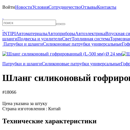
Войти
Новости
Условия
Сотрудничество
Отзывы
Контакты
INTIPI
Автоматериалы
Автоприборы
Автоэлектрика
Впускная с
шланги
Подвеска и усилители
Свет
Топливная система
Тормозная
Патрубки и шланги
Силиконовые патрубки универсальные
Гоф
Патрубки и шланги
Силиконовые патрубки универсальные
Гоф
Шланг силиконовый гофриров
#18066
Цена указана за штуку
Страна изготовления : Китай
Технические характеристики