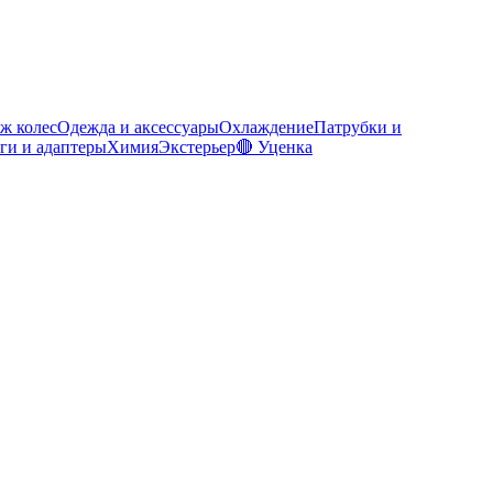
ж колес
Одежда и аксессуары
Охлаждение
Патрубки и
ги и адаптеры
Химия
Экстерьер
🔴 Уценка