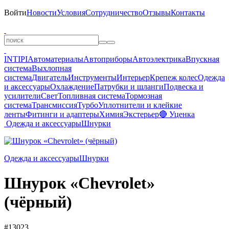
Войти
Новости
Условия
Сотрудничество
Отзывы
Контакты
INTIPI
Автоматериалы
Автоприборы
Автоэлектрика
Впускная
система
Выхлопная
система
Двигатель
Инструменты
Интерьер
Крепеж колес
Одежда
и аксессуары
Охлаждение
Патрубки и шланги
Подвеска и
усилители
Свет
Топливная система
Тормозная
система
Трансмиссия
Турбо
Уплотнители и клейкие
ленты
Фитинги и адаптеры
Химия
Экстерьер
🔴 Уценка
Одежда и аксессуары
Шнурки
Одежда и аксессуары
Шнурки
Шнурок «Chevrolet»
(чёрный)
#13023