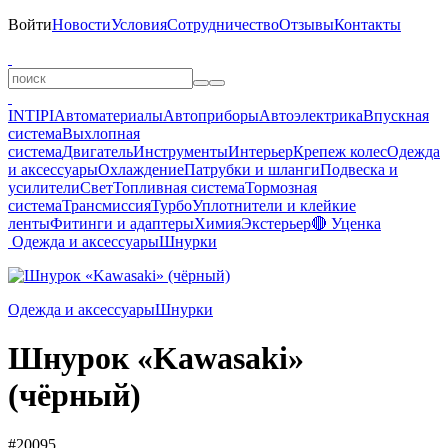
Войти
Новости
Условия
Сотрудничество
Отзывы
Контакты
INTIPI
Автоматериалы
Автоприборы
Автоэлектрика
Впускная
система
Выхлопная
система
Двигатель
Инструменты
Интерьер
Крепеж колес
Одежда
и аксессуары
Охлаждение
Патрубки и шланги
Подвеска и
усилители
Свет
Топливная система
Тормозная
система
Трансмиссия
Турбо
Уплотнители и клейкие
ленты
Фитинги и адаптеры
Химия
Экстерьер
🔴 Уценка
Одежда и аксессуары
Шнурки
Одежда и аксессуары
Шнурки
Шнурок «Kawasaki»
(чёрный)
#20095