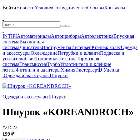
Войти
Новости
Условия
Сотрудничество
Отзывы
Контакты
INTIPI
Автоматериалы
Автоприборы
Автоэлектрика
Впускная
система
Выхлопная
система
Двигатель
Инструменты
Интерьер
Крепеж колес
Одежда
и аксессуары
Охлаждение
Патрубки и шланги
Подвеска и
усилители
Свет
Топливная система
Тормозная
система
Трансмиссия
Турбо
Уплотнители и клейкие
ленты
Фитинги и адаптеры
Химия
Экстерьер
🔴 Уценка
Одежда и аксессуары
Шнурки
Одежда и аксессуары
Шнурки
Шнурок «KOREANDROCH»
#21523
199 ₽