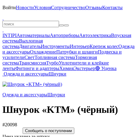
Войти
Новости
Условия
Сотрудничество
Отзывы
Контакты
INTIPI
Автоматериалы
Автоприборы
Автоэлектрика
Впускная
система
Выхлопная
система
Двигатель
Инструменты
Интерьер
Крепеж колес
Одежда
и аксессуары
Охлаждение
Патрубки и шланги
Подвеска и
усилители
Свет
Топливная система
Тормозная
система
Трансмиссия
Турбо
Уплотнители и клейкие
ленты
Фитинги и адаптеры
Химия
Экстерьер
🔴 Уценка
Одежда и аксессуары
Шнурки
Одежда и аксессуары
Шнурки
Шнурок «KTM» (чёрный)
#20098
Сообщить о поступлении
Цена указана за штуку