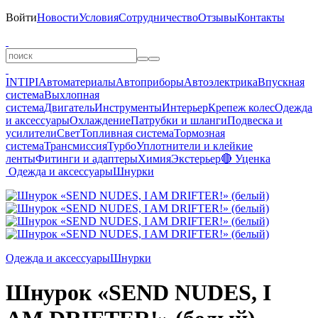
Войти
Новости
Условия
Сотрудничество
Отзывы
Контакты
INTIPI
Автоматериалы
Автоприборы
Автоэлектрика
Впускная
система
Выхлопная
система
Двигатель
Инструменты
Интерьер
Крепеж колес
Одежда
и аксессуары
Охлаждение
Патрубки и шланги
Подвеска и
усилители
Свет
Топливная система
Тормозная
система
Трансмиссия
Турбо
Уплотнители и клейкие
ленты
Фитинги и адаптеры
Химия
Экстерьер
🔴 Уценка
Одежда и аксессуары
Шнурки
Одежда и аксессуары
Шнурки
Шнурок «SEND NUDES, I