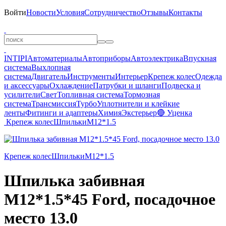
Войти
Новости
Условия
Сотрудничество
Отзывы
Контакты
INTIPI
Автоматериалы
Автоприборы
Автоэлектрика
Впускная
система
Выхлопная
система
Двигатель
Инструменты
Интерьер
Крепеж колес
Одежда
и аксессуары
Охлаждение
Патрубки и шланги
Подвеска и
усилители
Свет
Топливная система
Тормозная
система
Трансмиссия
Турбо
Уплотнители и клейкие
ленты
Фитинги и адаптеры
Химия
Экстерьер
🔴 Уценка
Крепеж колес
Шпильки
М12*1.5
Крепеж колес
Шпильки
М12*1.5
Шпилька забивная
М12*1.5*45 Ford, посадочное
место 13.0