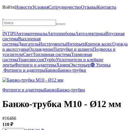
Войти
Новости
Условия
Сотрудничество
Отзывы
Контакты
INTIPI
Автоматериалы
Автоприборы
Автоэлектрика
Впускная
система
Выхлопная
система
Двигатель
Инструменты
Интерьер
Крепеж колес
Одежда
и аксессуары
Охлаждение
Патрубки и шланги
Подвеска и
усилители
Свет
Топливная система
Тормозная
система
Трансмиссия
Турбо
Уплотнители и клейкие
ленты
Фитинги и адаптеры
Химия
Экстерьер
🔴 Уценка
Фитинги и адаптеры
Банжо
Банжо-трубки
Фитинги и адаптеры
Банжо
Банжо-трубки
Банжо-трубка М10 - Ø12 мм
#16466
110 ₽