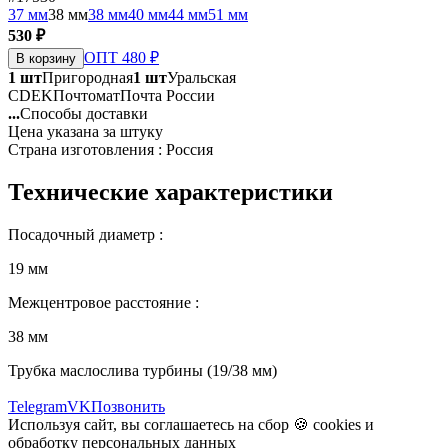
37 мм
38 мм
38 мм
40 мм
44 мм
51 мм
530 ₽
ОПТ 480 ₽
В корзину
1 шт
Пригородная
1 шт
Уральская
CDEK
Почтомат
Почта России
...
Способы доставки
Цена указана за штуку
Страна изготовления : Россия
Технические характеристики
Посадочный диаметр :
19 мм
Межцентровое расстояние :
38 мм
Трубка маслослива турбины (19/38 мм)
Telegram
VK
Позвонить
Используя сайт, вы соглашаетесь на сбор 🍪
cookies
и
обработку персональных данных