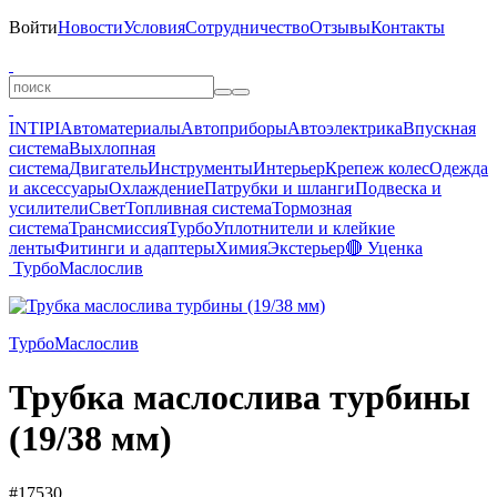
Войти
Новости
Условия
Сотрудничество
Отзывы
Контакты
INTIPI
Автоматериалы
Автоприборы
Автоэлектрика
Впускная
система
Выхлопная
система
Двигатель
Инструменты
Интерьер
Крепеж колес
Одежда
и аксессуары
Охлаждение
Патрубки и шланги
Подвеска и
усилители
Свет
Топливная система
Тормозная
система
Трансмиссия
Турбо
Уплотнители и клейкие
ленты
Фитинги и адаптеры
Химия
Экстерьер
🔴 Уценка
Турбо
Маслослив
Турбо
Маслослив
Трубка маслослива турбины
(19/38 мм)
#17530