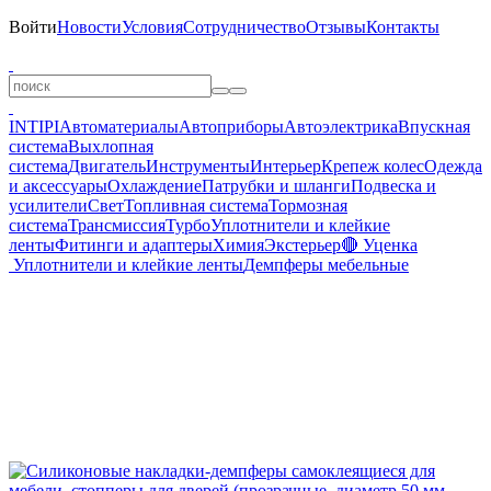
Войти
Новости
Условия
Сотрудничество
Отзывы
Контакты
INTIPI
Автоматериалы
Автоприборы
Автоэлектрика
Впускная
система
Выхлопная
система
Двигатель
Инструменты
Интерьер
Крепеж колес
Одежда
и аксессуары
Охлаждение
Патрубки и шланги
Подвеска и
усилители
Свет
Топливная система
Тормозная
система
Трансмиссия
Турбо
Уплотнители и клейкие
ленты
Фитинги и адаптеры
Химия
Экстерьер
🔴 Уценка
Уплотнители и клейкие ленты
Демпферы мебельные