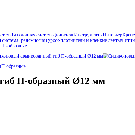
истема
Выхлопная система
Двигатель
Инструменты
Интерьер
Крепе
 система
Трансмиссия
Турбо
Уплотнители и клейкие ленты
Фитин
ы
П-образные
ы
П-образные
гиб П-образный Ø12 мм