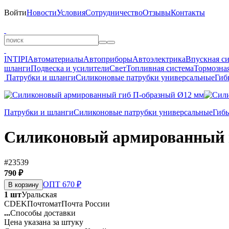
Войти
Новости
Условия
Сотрудничество
Отзывы
Контакты
INTIPI
Автоматериалы
Автоприборы
Автоэлектрика
Впускная с
шланги
Подвеска и усилители
Свет
Топливная система
Тормозная
Патрубки и шланги
Силиконовые патрубки универсальные
Гиб
Патрубки и шланги
Силиконовые патрубки универсальные
Гиб
Силиконовый армированный 
#23539
790 ₽
ОПТ 670 ₽
В корзину
1 шт
Уральская
CDEK
Почтомат
Почта России
...
Способы доставки
Цена указана за штуку