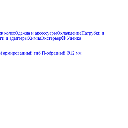
ж колес
Одежда и аксессуары
Охлаждение
Патрубки и
ги и адаптеры
Химия
Экстерьер
🔴 Уценка