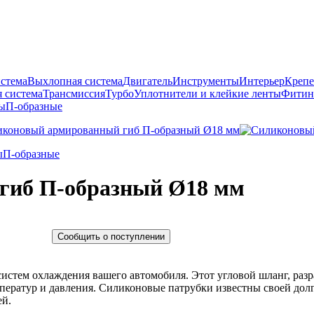
истема
Выхлопная система
Двигатель
Инструменты
Интерьер
Крепе
 система
Трансмиссия
Турбо
Уплотнители и клейкие ленты
Фитин
ы
П-образные
ы
П-образные
гиб П-образный Ø18 мм
Сообщить о поступлении
стем охлаждения вашего автомобиля. Этот угловой шланг, разр
ператур и давления. Силиконовые патрубки известны своей до
ей.