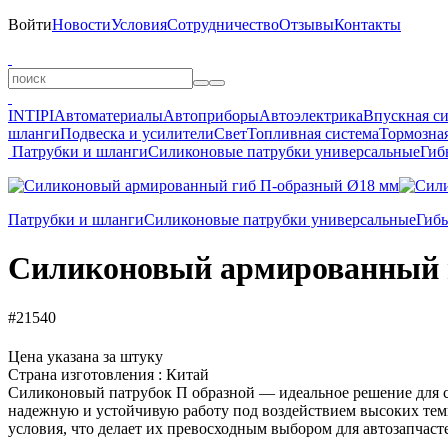
Войти
Новости
Условия
Сотрудничество
Отзывы
Контакты
INTIPI
Автоматериалы
Автоприборы
Автоэлектрика
Впускная с
шланги
Подвеска и усилители
Свет
Топливная система
Тормозная
Патрубки и шланги
Силиконовые патрубки универсальные
Гиб
Патрубки и шланги
Силиконовые патрубки универсальные
Гиб
Силиконовый армированный 
#21540
Цена указана за штуку
Страна изготовления : Китай
Силиконовый патрубок П образной — идеальное решение для си
надежную и устойчивую работу под воздействием высоких тем
условия, что делает их превосходным выбором для автозапчаст