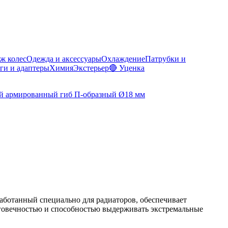
ж колес
Одежда и аксессуары
Охлаждение
Патрубки и
ги и адаптеры
Химия
Экстерьер
🔴 Уценка
аботанный специально для радиаторов, обеспечивает
лговечностью и способностью выдерживать экстремальные