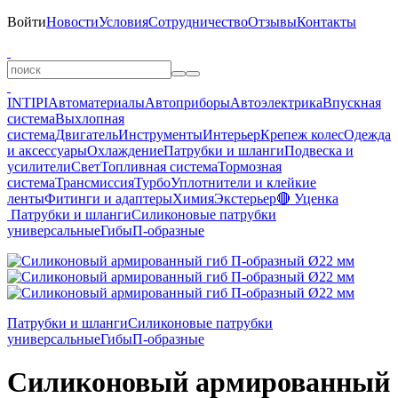
Войти
Новости
Условия
Сотрудничество
Отзывы
Контакты
INTIPI
Автоматериалы
Автоприборы
Автоэлектрика
Впускная
система
Выхлопная
система
Двигатель
Инструменты
Интерьер
Крепеж колес
Одежда
и аксессуары
Охлаждение
Патрубки и шланги
Подвеска и
усилители
Свет
Топливная система
Тормозная
система
Трансмиссия
Турбо
Уплотнители и клейкие
ленты
Фитинги и адаптеры
Химия
Экстерьер
🔴 Уценка
Патрубки и шланги
Силиконовые патрубки
универсальные
Гибы
П-образные
Патрубки и шланги
Силиконовые патрубки
универсальные
Гибы
П-образные
Силиконовый армированный