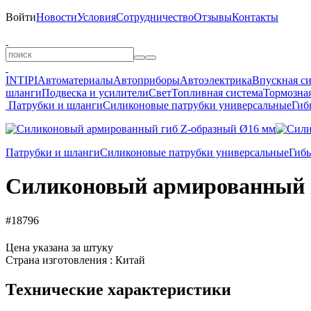
Войти
Новости
Условия
Сотрудничество
Отзывы
Контакты
INTIPI
Автоматериалы
Автоприборы
Автоэлектрика
Впускная с
шланги
Подвеска и усилители
Свет
Топливная система
Тормозная
Патрубки и шланги
Силиконовые патрубки универсальные
Гиб
Патрубки и шланги
Силиконовые патрубки универсальные
Гиб
Силиконовый армированный 
#18796
Цена указана за штуку
Страна изготовления : Китай
Технические характеристики