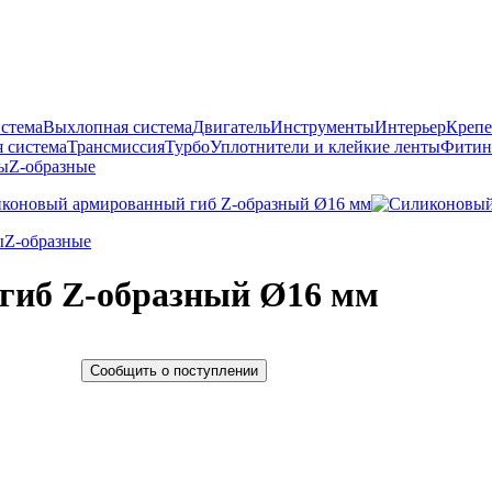
истема
Выхлопная система
Двигатель
Инструменты
Интерьер
Крепе
 система
Трансмиссия
Турбо
Уплотнители и клейкие ленты
Фитин
ы
Z-образные
ы
Z-образные
гиб Z-образный Ø16 мм
Сообщить о поступлении