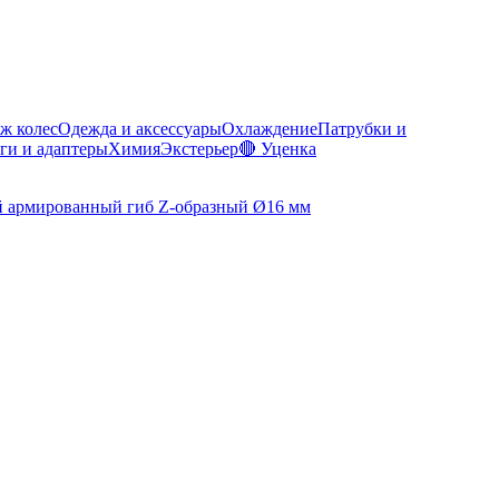
ж колес
Одежда и аксессуары
Охлаждение
Патрубки и
ги и адаптеры
Химия
Экстерьер
🔴 Уценка