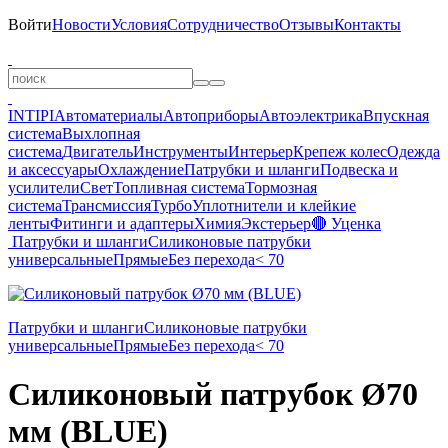
Войти
Новости
Условия
Сотрудничество
Отзывы
Контакты
INTIPI
Автоматериалы
Автоприборы
Автоэлектрика
Впускная
система
Выхлопная
система
Двигатель
Инструменты
Интерьер
Крепеж колес
Одежда
и аксессуары
Охлаждение
Патрубки и шланги
Подвеска и
усилители
Свет
Топливная система
Тормозная
система
Трансмиссия
Турбо
Уплотнители и клейкие
ленты
Фитинги и адаптеры
Химия
Экстерьер
🔴 Уценка
Патрубки и шланги
Силиконовые патрубки
универсальные
Прямые
Без перехода
< 70
Патрубки и шланги
Силиконовые патрубки
универсальные
Прямые
Без перехода
< 70
Силиконовый патрубок Ø70
мм (BLUE)