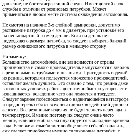
давление, не боится агрессивной среды. Имеет долгий срок
службы в отличии от резиновых патрубков. Может
применяться в любом месте системы охлаждения автомобиля.
Не смотря на наличие 3-х слойной армировки, допустимо
растяжение патрубка до 4 мм в диаметре, при установке его
на нестандартный размер детали. Если на деталь нет
подходящего размера патрубка, то следует выбирать близкий
размер силиконового патрубка в меньшую сторону.
На заметку:
Большинство автомобилей, вне зависимости от страны
производства и самого производителя, выпускаются с заводов
с резиновыми патрубками и шлангами. Пригодность изделий
из резины, которыми пользуются множество производителей,
оставляет желать лучшего. Это связано с тем, что резина даже
в отменных условиях работы достаточно быстро устаревает и
изнашивается, вследствие чего она ломается и твердеет.
Следует заранее побеспокоиться о надвигающейся катастрофе
и предостеречь себя от всех негативных воздействий данного
аспекта. Все резиновые изделия не будут терпеть перепады в
температурах. Именно поэтому их следует очень часто
менять, если автомобиль эксплуатируется в холодные времена
года. Если же автомобилист вообще хочет себя обезопасить,
ему следует приобрести именно силиконовые патрубки, с