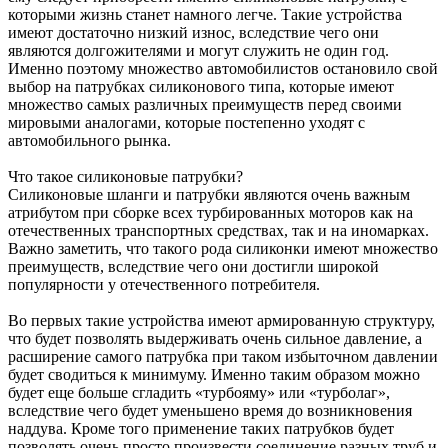
которыми жизнь станет намного легче. Такие устройства
имеют достаточно низкий износ, вследствие чего они
являются долгожителями и могут служить не один год.
Именно поэтому множество автомобилистов остановило свой
выбор на патрубках силиконового типа, которые имеют
множество самых различных преимуществ перед своими
мировыми аналогами, которые постепенно уходят с
автомобильного рынка.
Что такое силиконовые патрубки?
Силиконовые шланги и патрубки являются очень важным
атрибутом при сборке всех турбированных моторов как на
отечественных транспортных средствах, так и на иномарках.
Важно заметить, что такого рода силиконки имеют множество
преимуществ, вследствие чего они достигли широкой
популярности у отечественного потребителя.
Во первых такие устройства имеют армированную структуру,
что будет позволять выдерживать очень сильное давление, а
расширение самого патрубка при таком избыточном давлении
будет сводиться к минимуму. Именно таким образом можно
будет еще больше сгладить «турбояму» или «турболаг»,
вследствие чего будет уменьшено время до возникновения
наддува. Кроме того применение таких патрубков будет
позволять очень просто произвести соединение разных труб и