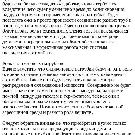
будет еще больше сгладить «турбояму» или «турболаг»,
вследствие чего будет уменьшено время до возникновения
наддува. Кроме того применение таких патрубков будет
позволять очень просто произвести соединение разных труб и
частей деталей между собой. Именно силиконовые патрубки
будут играть роль незаменимых элементов, так как являются
самыми универсальными и долговечными в своем роде
деталями, посредством которых будет обеспечиваться
максимальная и эффективная работа всей системы
охлаждения автомобиля.
Роль силиконовых патрубков.
Важно заметить, что силиконовые патрубки будут играть роль
основных соединительных элементов системы охлаждения
автомобиля. Также они будут служить и каналами для
распределения охлаждающей жидкости. Совершенно не будет
иметь значение их местоположение – между радиатором и
помпой, между двигателем и термостатом, так как они в
обязательном порядке имеют увеличенный уровень
износостойкости. Помимо этого, они не бояться страшной
агрессивной среды и разного рода веществ.
Следует обратить внимание, что приобретать нужно только
очень схожие на свои предыдущие заводские детали
силиконовые патрубки, так будет гарантирована максимально