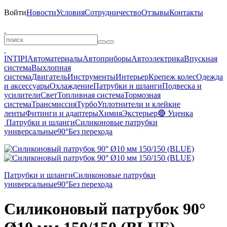
Войти
Новости
Условия
Сотрудничество
Отзывы
Контакты
INTIPI
Автоматериалы
Автоприборы
Автоэлектрика
Впускная
система
Выхлопная
система
Двигатель
Инструменты
Интерьер
Крепеж колес
Одежда
и аксессуары
Охлаждение
Патрубки и шланги
Подвеска и
усилители
Свет
Топливная система
Тормозная
система
Трансмиссия
Турбо
Уплотнители и клейкие
ленты
Фитинги и адаптеры
Химия
Экстерьер
🔴 Уценка
Патрубки и шланги
Силиконовые патрубки
универсальные
90°
Без перехода
Патрубки и шланги
Силиконовые патрубки
универсальные
90°
Без перехода
Силиконовый патрубок 90°