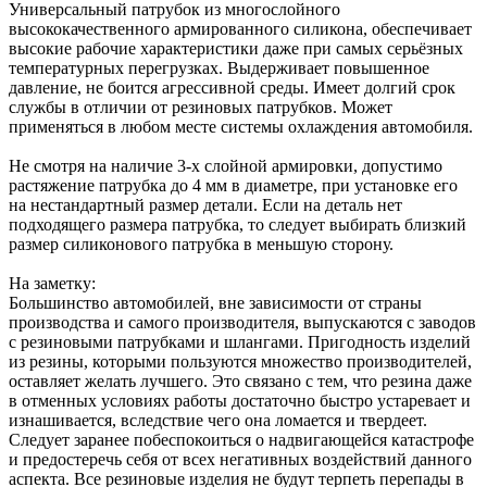
Универсальный патрубок из многослойного
высококачественного армированного силикона, обеспечивает
высокие рабочие характеристики даже при самых серьёзных
температурных перегрузках. Выдерживает повышенное
давление, не боится агрессивной среды. Имеет долгий срок
службы в отличии от резиновых патрубков. Может
применяться в любом месте системы охлаждения автомобиля.
Не смотря на наличие 3-х слойной армировки, допустимо
растяжение патрубка до 4 мм в диаметре, при установке его
на нестандартный размер детали. Если на деталь нет
подходящего размера патрубка, то следует выбирать близкий
размер силиконового патрубка в меньшую сторону.
На заметку:
Большинство автомобилей, вне зависимости от страны
производства и самого производителя, выпускаются с заводов
с резиновыми патрубками и шлангами. Пригодность изделий
из резины, которыми пользуются множество производителей,
оставляет желать лучшего. Это связано с тем, что резина даже
в отменных условиях работы достаточно быстро устаревает и
изнашивается, вследствие чего она ломается и твердеет.
Следует заранее побеспокоиться о надвигающейся катастрофе
и предостеречь себя от всех негативных воздействий данного
аспекта. Все резиновые изделия не будут терпеть перепады в