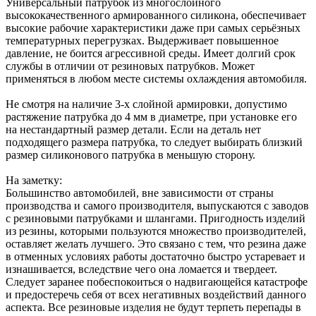
Универсальный патрубок из многослойного
высококачественного армированного силикона, обеспечивает
высокие рабочие характеристики даже при самых серьёзных
температурных перегрузках. Выдерживает повышенное
давление, не боится агрессивной среды. Имеет долгий срок
службы в отличии от резиновых патрубков. Может
применяться в любом месте системы охлаждения автомобиля.
Не смотря на наличие 3-х слойной армировки, допустимо
растяжение патрубка до 4 мм в диаметре, при установке его
на нестандартный размер детали. Если на деталь нет
подходящего размера патрубка, то следует выбирать близкий
размер силиконового патрубка в меньшую сторону.
На заметку:
Большинство автомобилей, вне зависимости от страны
производства и самого производителя, выпускаются с заводов
с резиновыми патрубками и шлангами. Пригодность изделий
из резины, которыми пользуются множество производителей,
оставляет желать лучшего. Это связано с тем, что резина даже
в отменных условиях работы достаточно быстро устаревает и
изнашивается, вследствие чего она ломается и твердеет.
Следует заранее побеспокоиться о надвигающейся катастрофе
и предостеречь себя от всех негативных воздействий данного
аспекта. Все резиновые изделия не будут терпеть перепады в