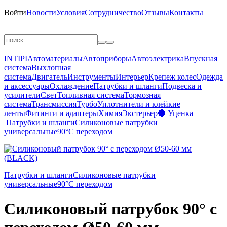
Войти
Новости
Условия
Сотрудничество
Отзывы
Контакты
INTIPI
Автоматериалы
Автоприборы
Автоэлектрика
Впускная
система
Выхлопная
система
Двигатель
Инструменты
Интерьер
Крепеж колес
Одежда
и аксессуары
Охлаждение
Патрубки и шланги
Подвеска и
усилители
Свет
Топливная система
Тормозная
система
Трансмиссия
Турбо
Уплотнители и клейкие
ленты
Фитинги и адаптеры
Химия
Экстерьер
🔴 Уценка
Патрубки и шланги
Силиконовые патрубки
универсальные
90°
С переходом
Патрубки и шланги
Силиконовые патрубки
универсальные
90°
С переходом
Силиконовый патрубок 90° с