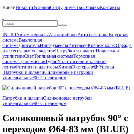
Войти
Новости
Условия
Сотрудничество
Отзывы
Контакты
INTIPI
Автоматериалы
Автоприборы
Автоэлектрика
Впускная
система
Выхлопная
система
Двигатель
Инструменты
Интерьер
Крепеж колес
Одежда
и аксессуары
Охлаждение
Патрубки и шланги
Подвеска и
усилители
Свет
Топливная система
Тормозная
система
Трансмиссия
Турбо
Уплотнители и клейкие
ленты
Фитинги и адаптеры
Химия
Экстерьер
🔴 Уценка
Патрубки и шланги
Силиконовые патрубки
универсальные
90°
С переходом
Патрубки и шланги
Силиконовые патрубки
универсальные
90°
С переходом
Силиконовый патрубок 90° с
переходом Ø64-83 мм (BLUE)