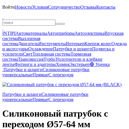
Войти
Новости
Условия
Сотрудничество
Отзывы
Контакты
INTIPI
Автоматериалы
Автоприборы
Автоэлектрика
Впускная
система
Выхлопная
система
Двигатель
Инструменты
Интерьер
Крепеж колес
Одежда
и аксессуары
Охлаждение
Патрубки и шланги
Подвеска и
усилители
Свет
Топливная система
Тормозная
система
Трансмиссия
Турбо
Уплотнители и клейкие
ленты
Фитинги и адаптеры
Химия
Экстерьер
🔴 Уценка
Патрубки и шланги
Силиконовые патрубки
универсальные
Прямые
С переходом
Патрубки и шланги
Силиконовые патрубки
универсальные
Прямые
С переходом
Силиконовый патрубок с
переходом Ø57-64 мм