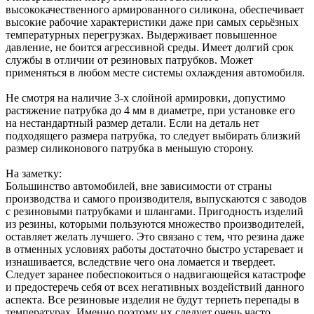
высококачественного армированного силикона, обеспечивает
высокие рабочие характеристики даже при самых серьёзных
температурных перегрузках. Выдерживает повышенное
давление, не боится агрессивной среды. Имеет долгий срок
службы в отличии от резиновых патрубков. Может
применяться в любом месте системы охлаждения автомобиля.
Не смотря на наличие 3-х слойной армировки, допустимо
растяжение патрубка до 4 мм в диаметре, при установке его
на нестандартный размер детали. Если на деталь нет
подходящего размера патрубка, то следует выбирать близкий
размер силиконового патрубка в меньшую сторону.
На заметку:
Большинство автомобилей, вне зависимости от страны
производства и самого производителя, выпускаются с заводов
с резиновыми патрубками и шлангами. Пригодность изделий
из резины, которыми пользуются множество производителей,
оставляет желать лучшего. Это связано с тем, что резина даже
в отменных условиях работы достаточно быстро устаревает и
изнашивается, вследствие чего она ломается и твердеет.
Следует заранее побеспокоиться о надвигающейся катастрофе
и предостеречь себя от всех негативных воздействий данного
аспекта. Все резиновые изделия не будут терпеть перепады в
температурах. Именно поэтому их следует очень часто