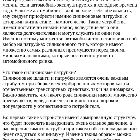
менять, если автомобиль эксплуатируется в холодные времена
года. Если же автомобилист вообще хочет себя обезопасить,
ему следует приобрести именно силиконовые патрубки, с
которыми жизнь станет намного легче. Такие устройства
имеют достаточно низкий износ, вследствие чего они
являются долгожителями и могут служить не один год.
Именно поэтому множество автомобилистов остановило свой
выбор на патрубках силиконового типа, которые имеют
множество самых различных преимуществ перед своими
мировыми аналогами, которые постепенно уходят с
автомобильного рынка.
Что такое силиконовые патрубки?
Силиконовые шланги и патрубки являются очень важным
атрибутом при сборке всех турбированных моторов как на
отечественных транспортных средствах, так и на иномарках.
Важно заметить, что такого рода силиконки имеют множество
преимуществ, вследствие чего они достигли широкой
популярности у отечественного потребителя.
Во первых такие устройства имеют армированную структуру,
что будет позволять выдерживать очень сильное давление, а
расширение самого патрубка при таком избыточном давлении
будет сводиться к минимуму. Именно таким образом можно
будет еще больше сгладить «турбояму» или «турболаг»,