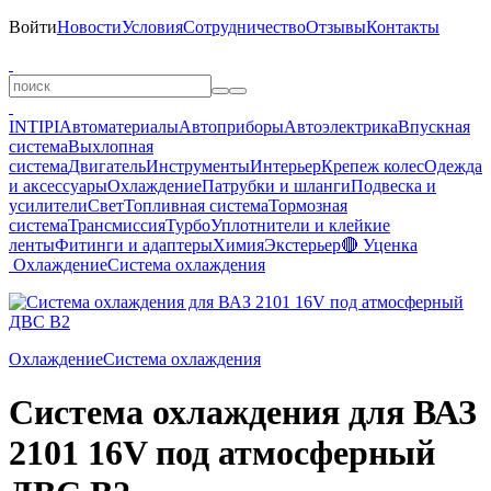
Войти
Новости
Условия
Сотрудничество
Отзывы
Контакты
INTIPI
Автоматериалы
Автоприборы
Автоэлектрика
Впускная
система
Выхлопная
система
Двигатель
Инструменты
Интерьер
Крепеж колес
Одежда
и аксессуары
Охлаждение
Патрубки и шланги
Подвеска и
усилители
Свет
Топливная система
Тормозная
система
Трансмиссия
Турбо
Уплотнители и клейкие
ленты
Фитинги и адаптеры
Химия
Экстерьер
🔴 Уценка
Охлаждение
Система охлаждения
Охлаждение
Система охлаждения
Система охлаждения для ВАЗ
2101 16V под атмосферный