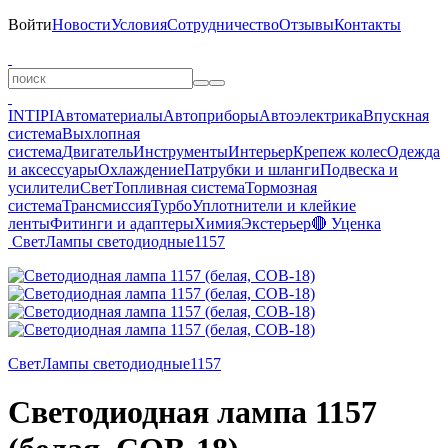
Войти
Новости
Условия
Сотрудничество
Отзывы
Контакты
INTIPI
Автоматериалы
Автоприборы
Автоэлектрика
Впускная
система
Выхлопная
система
Двигатель
Инструменты
Интерьер
Крепеж колес
Одежда
и аксессуары
Охлаждение
Патрубки и шланги
Подвеска и
усилители
Свет
Топливная система
Тормозная
система
Трансмиссия
Турбо
Уплотнители и клейкие
ленты
Фитинги и адаптеры
Химия
Экстерьер
🔴 Уценка
Свет
Лампы светодиодные
1157
Свет
Лампы светодиодные
1157
Светодиодная лампа 1157