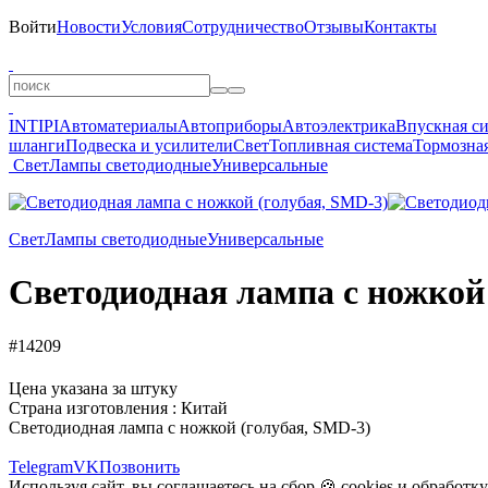
Войти
Новости
Условия
Сотрудничество
Отзывы
Контакты
INTIPI
Автоматериалы
Автоприборы
Автоэлектрика
Впускная с
шланги
Подвеска и усилители
Свет
Топливная система
Тормозная
Свет
Лампы светодиодные
Универсальные
Свет
Лампы светодиодные
Универсальные
Светодиодная лампа с ножкой
#14209
Цена указана за штуку
Страна изготовления : Китай
Светодиодная лампа с ножкой (голубая, SMD-3)
Telegram
VK
Позвонить
Используя сайт, вы соглашаетесь на сбор 🍪
cookies
и
обработк