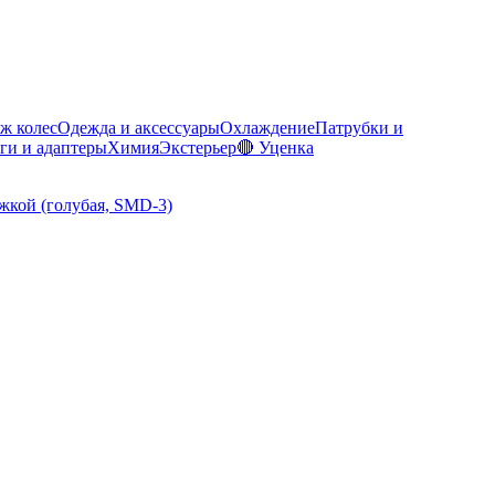
ж колес
Одежда и аксессуары
Охлаждение
Патрубки и
ги и адаптеры
Химия
Экстерьер
🔴 Уценка