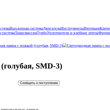
истема
Выхлопная система
Двигатель
Инструменты
Интерьер
Крепе
 система
Трансмиссия
Турбо
Уплотнители и клейкие ленты
Фитин
 (голубая, SMD-3)
Сообщить о поступлении
у персональных данных