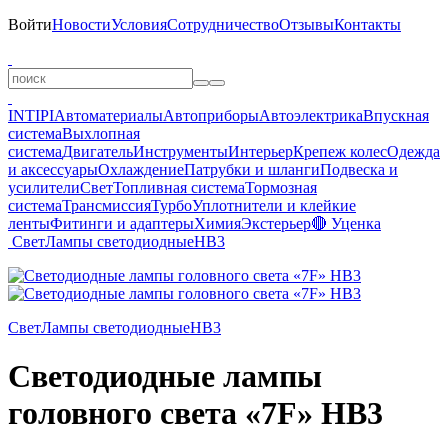
Войти
Новости
Условия
Сотрудничество
Отзывы
Контакты
INTIPI
Автоматериалы
Автоприборы
Автоэлектрика
Впускная
система
Выхлопная
система
Двигатель
Инструменты
Интерьер
Крепеж колес
Одежда
и аксессуары
Охлаждение
Патрубки и шланги
Подвеска и
усилители
Свет
Топливная система
Тормозная
система
Трансмиссия
Турбо
Уплотнители и клейкие
ленты
Фитинги и адаптеры
Химия
Экстерьер
🔴 Уценка
Свет
Лампы светодиодные
HB3
Свет
Лампы светодиодные
HB3
Светодиодные лампы
головного света «7F» HB3