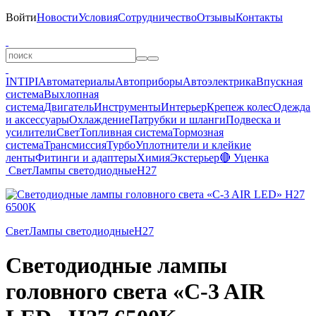
Войти
Новости
Условия
Сотрудничество
Отзывы
Контакты
INTIPI
Автоматериалы
Автоприборы
Автоэлектрика
Впускная
система
Выхлопная
система
Двигатель
Инструменты
Интерьер
Крепеж колес
Одежда
и аксессуары
Охлаждение
Патрубки и шланги
Подвеска и
усилители
Свет
Топливная система
Тормозная
система
Трансмиссия
Турбо
Уплотнители и клейкие
ленты
Фитинги и адаптеры
Химия
Экстерьер
🔴 Уценка
Свет
Лампы светодиодные
H27
Свет
Лампы светодиодные
H27
Светодиодные лампы
головного света «C-3 AIR